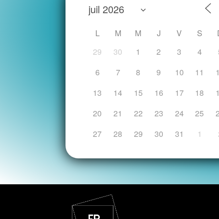
L
M
M
J
V
S
29
30
1
2
3
4
6
7
8
9
10
11
13
14
15
16
17
18
20
21
22
23
24
25
27
28
29
30
31
1