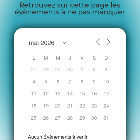
Retrouvez sur cette page les
évènements à ne pas manquer
L
M
M
J
V
S
D
27
28
29
30
1
2
3
4
5
6
7
8
9
10
11
12
13
14
15
16
17
18
19
20
21
22
23
24
25
26
27
28
29
30
31
Aucun Évènements à venir