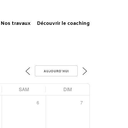
Nos travaux
Découvrir le coaching
AUJOURD’HUI
SAM
DIM
6
7